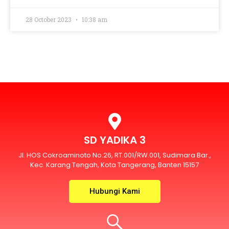
28 October 2023
10:38 am
SD YADIKA 3
Jl. HOS Cokroaminoto No.26, RT.001/RW.001, Sudimara Bar.,
Kec. Karang Tengah, Kota Tangerang, Banten 15157
Hubungi Kami